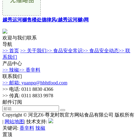
越秀运河樾售楼处德律风(越秀运河樾)网
欢迎与我们联系
导航
>> 首页
>> 关于我们
>> 食品安全常识
>> 食品安全动态
>> 联
系我们
产品中心
>> 辣椒
>> 香辛料
联系我们
>> 邮箱: yuanpq@hbhtfood.com
>> 电话: 0311 8830 4366
>> 传真: 0311 8833 9978
邮件订阅
Copyright © 河北Z6·尊龙时凯官方网站食品有限公司 版权所有
|
网站地图
| 技术支持:
关键词:
香辛料
辣椒
置顶