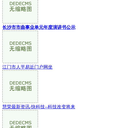
长沙市市曲事业单元年度演讲书公示
江门市人平易近门户网坐
慧荣最新资讯-快科技--科技改变将来