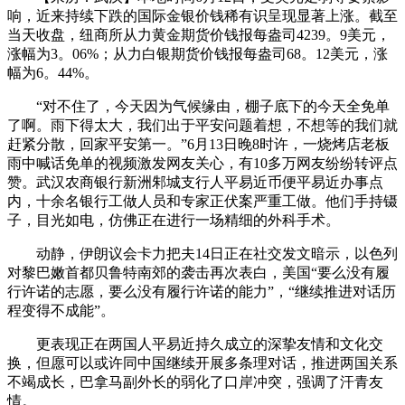
响，近来持续下跌的国际金银价钱稀有识呈现显著上涨。截至
当天收盘，纽商所从力黄金期货价钱报每盎司4239。9美元，
涨幅为3。06%；从力白银期货价钱报每盎司68。12美元，涨
幅为6。44%。
“对不住了，今天因为气候缘由，棚子底下的今天全免单
了啊。雨下得太大，我们出于平安问题着想，不想等的我们就
赶紧分散，回家平安第一。”6月13日晚8时许，一烧烤店老板
雨中喊话免单的视频激发网友关心，有10多万网友纷纷转评点
赞。武汉农商银行新洲邾城支行人平易近币便平易近办事点
内，十余名银行工做人员和专家正伏案严重工做。他们手持镊
子，目光如电，仿佛正在进行一场精细的外科手术。
动静，伊朗议会卡力把夫14日正在社交发文暗示，以色列
对黎巴嫩首都贝鲁特南郊的袭击再次表白，美国“要么没有履
行许诺的志愿，要么没有履行许诺的能力”，“继续推进对话历
程变得不成能”。
更表现正在两国人平易近持久成立的深挚友情和文化交
换，但愿可以或许同中国继续开展多条理对话，推进两国关系
不竭成长，巴拿马副外长的弱化了口岸冲突，强调了汗青友
情。