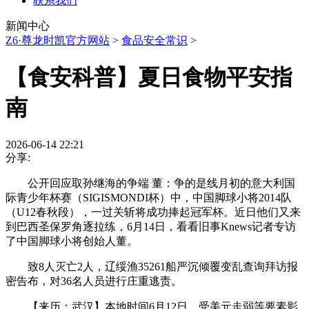
联系我们
新闻中心
Z6·尊龙时凯官方网站
>
食品安全常识
>
【食安科普】夏日食物平安指
南
2026-06-14 22:21
分享:
公开回应取孙继海的争端 董：争的是线月初的意大利国
际青少年杯赛（SIGISMONDI杯）中，中国脚球小将2014队
（U12春秋段），一过关斩将成功捧起冠军杯。近日他们又来
到巴西圣保罗角逐拉练，6月14日，看看旧事Knews记者专访
了中国脚球小将创始人董。
致8人灭亡2人，辽绥渔35261船严沉倾覆变乱查询拜访报
密告布，对36名人员进行庄重逃责。
【来历：武汉】本地时间6月12日，受美元走弱等要素影