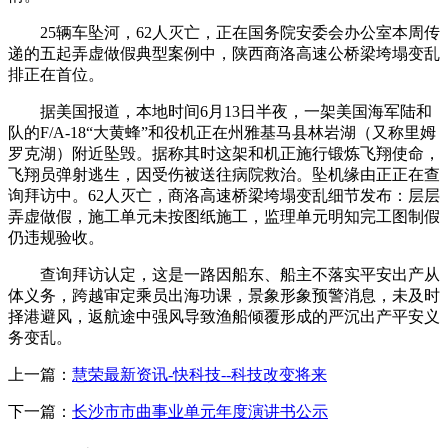
25辆车坠河，62人灭亡，正在国务院安委会办公室本周传
递的五起弄虚做假典型案例中，陕西商洛高速公桥梁垮塌变乱
排正在首位。
据美国报道，本地时间6月13日半夜，一架美国海军陆和
队的F/A-18“大黄蜂”和役机正在州雅基马县林岩湖（又称里姆
罗克湖）附近坠毁。据称其时这架和机正施行锻炼飞翔使命，
飞翔员弹射逃生，因受伤被送往病院救治。坠机缘由正正在查
询拜访中。62人灭亡，商洛高速桥梁垮塌变乱细节发布：层层
弄虚做假，施工单元未按图纸施工，监理单元明知完工图制假
仍违规验收。
查询拜访认定，这是一路因船东、船主不落实平安出产从
体义务，跨越审定乘员出海功课，景象形象预警消息，未及时
择港避风，返航途中强风导致渔船倾覆形成的严沉出产平安义
务变乱。
上一篇：
慧荣最新资讯-快科技--科技改变将来
下一篇：
长沙市市曲事业单元年度演讲书公示