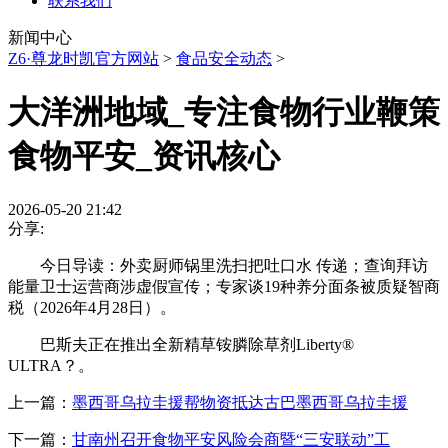
联系我们
新闻中心
Z6·尊龙时凯官方网站
>
食品安全动态
>
大洋洲地域_专注食物行业鞭策
食物平安_资讯核心
2026-05-20 21:42
分享:
今日导读：外卖厨师锅里洗扫把吐口水 传递；查询拜访
能量卫士运营商涉虚假宣传；专家谈19种养分面条被质疑智商
税（2026年4月28日）。
巴斯夫正在推出全新精草铵膦除草剂Liberty®
ULTRA？。
上一篇：
墨西哥乌拉圭援帮物资抵达古巴墨西哥乌拉圭援
下一篇：
甘南州召开食物平安风险会商暨“三安联动”工