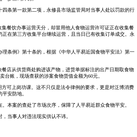
四条第一款第二项，永修县市场监管局对当事人处以罚款的行
收集餐饮办事运营天分，却冒用他人食物运营许可证正在收集餐
仍正在第三方收集平台继续运营，且当日已有收集订单成交。永
理条例》第十条的，根据《中华人平易近国食物平安法》第一
快餐店从供货商处购进该产物，进货单据标注的出产日期取食物
卖台账，现场查获的涉案食物货值金额为60元。
明方可上岗功课。这不只仅是法令律例的要求，更是对泛博消费
的平安防地。
。本案的查处了市场次序，保障了人平易近群众食物平安。
时，当事人对违法现实供认不讳。