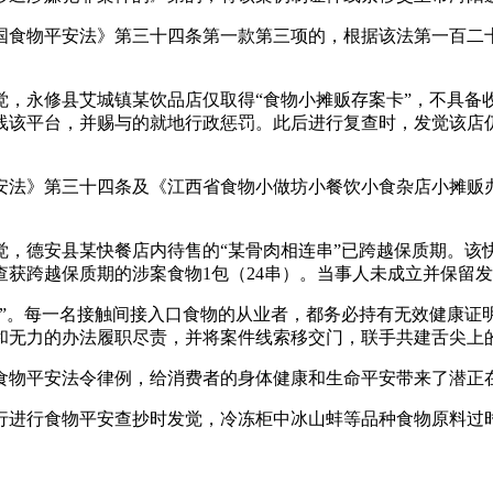
食物平安法》第三十四条第一款第三项的，根据该法第一百二十
永修县艾城镇某饮品店仅取得“食物小摊贩存案卡”，不具备
线该平台，并赐与的就地行政惩罚。此后进行复查时，发觉该店
法》第三十四条及《江西省食物小做坊小餐饮小食杂店小摊贩办
。
德安县某快餐店内待售的“某骨肉相连串”已跨越保质期。该
获跨越保质期的涉案食物1包（24串）。当事人未成立并保留发
。每一名接触间接入口食物的从业者，都务必持有无效健康证
和无力的办法履职尽责，并将案件线索移交门，联手共建舌尖上
物平安法令律例，给消费者的身体健康和生命平安带来了潜正在
进行食物平安查抄时发觉，冷冻柜中冰山蚌等品种食物原料过