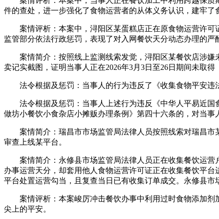
案情评析：本案中，当事人正在餐饮加工中利用跨越保质期
件的查处，进一步强化了食物运营者的从体义务认识，建牢了
案情评析：本案中，浔阳区某蛋糕店正在原食物运营许可证
监管部分依法行政惩罚，表现了对入网餐饮天分动态办理的严
案情简介：按照线上监测线索发觉，浔阳区某餐饮店涉嫌未
卖记实截图，证明当事人正在2026年3月3日至26日期间未
法令根据及惩罚：当事人的行为违反了《收集食物平安违法
法令根据及惩罚：当事人上述行为违反《中华人平易近国食
做坊小餐饮小食杂店小摊贩办理条例》第四十六条的，对当事
案情简介：瑞昌市市场监管局法律人员按照线索对瑞昌市某
审查上线某平台。
案情简介：永修县市场监管局法律人员正在收集餐饮运营户查
办事运营天分，却套用他人食物运营许可证正在收集餐饮平台
平台处置运营勾当，且复查当日已有收集订单成交。永修县市
案情评析：本案峻厉冲击餐饮办事中利用过时食物添加剂加
尖上的平安。