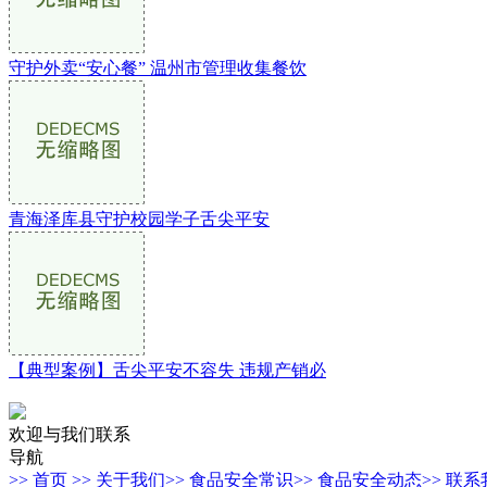
守护外卖“安心餐” 温州市管理收集餐饮
青海泽库县守护校园学子舌尖平安
【典型案例】舌尖平安不容失 违规产销必
欢迎与我们联系
导航
>> 首页
>> 关于我们
>> 食品安全常识
>> 食品安全动态
>> 联