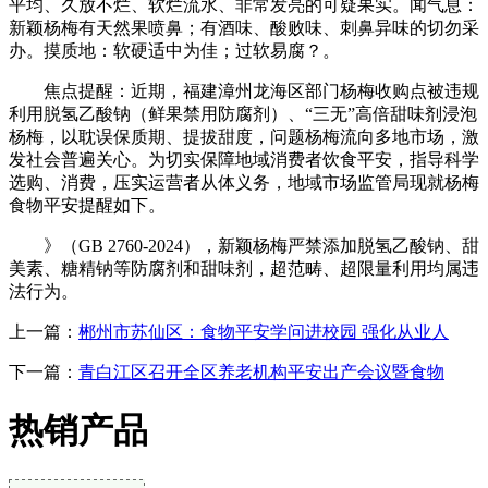
平均、久放不烂、软烂流水、非常发亮的可疑果实。闻气息：
新颖杨梅有天然果喷鼻；有酒味、酸败味、刺鼻异味的切勿采
办。摸质地：软硬适中为佳；过软易腐？。
焦点提醒：近期，福建漳州龙海区部门杨梅收购点被违规
利用脱氢乙酸钠（鲜果禁用防腐剂）、“三无”高倍甜味剂浸泡
杨梅，以耽误保质期、提拔甜度，问题杨梅流向多地市场，激
发社会普遍关心。为切实保障地域消费者饮食平安，指导科学
选购、消费，压实运营者从体义务，地域市场监管局现就杨梅
食物平安提醒如下。
》（GB 2760-2024），新颖杨梅严禁添加脱氢乙酸钠、甜
美素、糖精钠等防腐剂和甜味剂，超范畴、超限量利用均属违
法行为。
上一篇：
郴州市苏仙区：食物平安学问进校园 强化从业人
下一篇：
青白江区召开全区养老机构平安出产会议暨食物
热销产品