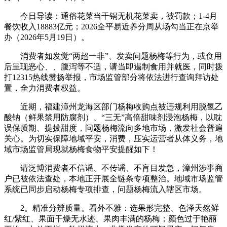
今日导读：通俗花菜当干锅无机花菜卖，被罚款；1-4月
餐饮收入18883亿元；2026全平易近养分周从场勾当正在京举
办（2026年5月19日）。
消费者如发觉“两超一非”、发卖问题杨梅等行为，或食用
后呈现恶心、、腹泻等不适，请当即遏制食用并就医，同时拨
打12315热线赞扬举报，市场监管部分将依法进行查询拜访处
置，全力消费者权益。
近期，福建漳州龙海区部门杨梅收购点被违规利用脱氢乙
酸钠（鲜果禁用防腐剂）、“三无”高倍甜味剂浸泡杨梅，以耽
误保质期、提拔甜度，问题杨梅流向多地市场，激发社会普遍
关心。为切实保障地域平安，消费，压实运营者从体义务，地
域市场监管局现就杨梅食物平安提醒如下！
请泛博消费者不信谣、不传谣、不盲目发急，漳州涉事商
户已被依法查处，本地正开展全链条专项整治。地域市场监管
系统已同步启动杨梅专项排查，问题杨梅流入辖区市场。
2。精准分辨质量。看外不雅：选果形完整、色泽天然鲜
红/紫红、果面干燥无水迹、果肉丰满的杨梅；颜色过于艳丽