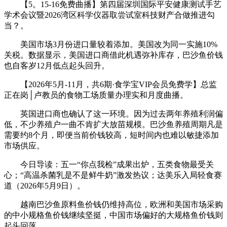
【5。15-16免费曲播】第四届深圳国际平安健康测试手艺
学术会议暨2026湾区科学仪器取尝试室科技财产合做推进勾
当？。
美国市场3月份进口量较着添加。美国改为同一实施10%
关税。数据显示，美国进口商借此机遇弥补库存，巴沙鱼价钱
也自客岁12月低点起头回升。
【2026年5月-11月，共6期·食学宝VIP会员免费学】总监
正在岗│卢教员的食物工场质量办理实和月度曲播。
英国进口商也确认了这一环境。因为过去两年养殖利润偏
低，不少养殖户一曲不肯扩大放苗规模。巴沙鱼养殖周期凡是
需要约8个月，即便当前价钱较高，短时间内也难以敏捷添加
市场供应。
今日导读：五一“你点我检”成果出炉，五类食物最受关
心；“高温杀菌乳是不是鲜牛奶”激发热议；达美乐入局轻食赛
道（2026年5月9日）。
越南巴沙鱼原料鱼价钱仍维持高位，欧洲和美国市场采购
的中小规格鱼价钱继续坚挺，中国市场偏好的大规格鱼价钱则
起头回落。