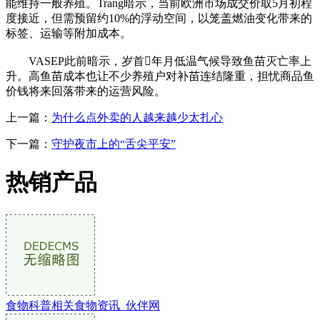
能维持一般养殖。Trang暗示，当前欧洲市场成交价取5月初程
度接近，但需预留约10%的浮动空间，以笼盖燃油变化带来的
标签、运输等附加成本。
VASEP此前暗示，岁首年月低温气候导致鱼苗灭亡率上
升。高鱼苗成本也让不少养殖户对补苗连结隆重，担忧商品鱼
价钱将来回落带来的运营风险。
上一篇：
为什么点外卖的人越来越少太扎心
下一篇：
守护夜市上的“舌尖平安”
热销产品
食物科普相关食物资讯_伙伴网