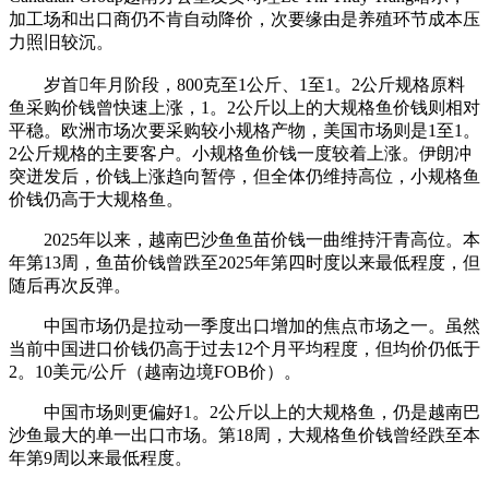
加工场和出口商仍不肯自动降价，次要缘由是养殖环节成本压
力照旧较沉。
岁首年月阶段，800克至1公斤、1至1。2公斤规格原料
鱼采购价钱曾快速上涨，1。2公斤以上的大规格鱼价钱则相对
平稳。欧洲市场次要采购较小规格产物，美国市场则是1至1。
2公斤规格的主要客户。小规格鱼价钱一度较着上涨。伊朗冲
突迸发后，价钱上涨趋向暂停，但全体仍维持高位，小规格鱼
价钱仍高于大规格鱼。
2025年以来，越南巴沙鱼鱼苗价钱一曲维持汗青高位。本
年第13周，鱼苗价钱曾跌至2025年第四时度以来最低程度，但
随后再次反弹。
中国市场仍是拉动一季度出口增加的焦点市场之一。虽然
当前中国进口价钱仍高于过去12个月平均程度，但均价仍低于
2。10美元/公斤（越南边境FOB价）。
中国市场则更偏好1。2公斤以上的大规格鱼，仍是越南巴
沙鱼最大的单一出口市场。第18周，大规格鱼价钱曾经跌至本
年第9周以来最低程度。