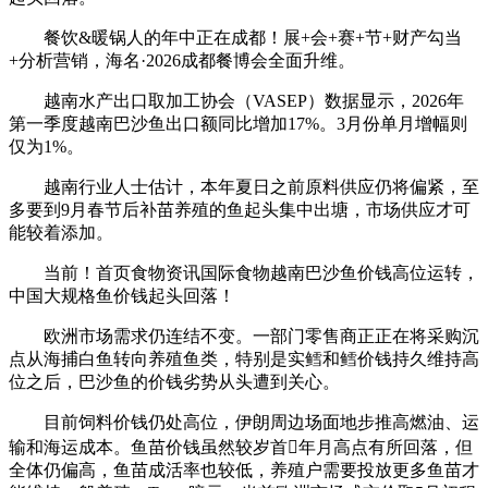
餐饮&暖锅人的年中正在成都！展+会+赛+节+财产勾当
+分析营销，海名·2026成都餐博会全面升维。
越南水产出口取加工协会（VASEP）数据显示，2026年
第一季度越南巴沙鱼出口额同比增加17%。3月份单月增幅则
仅为1%。
越南行业人士估计，本年夏日之前原料供应仍将偏紧，至
多要到9月春节后补苗养殖的鱼起头集中出塘，市场供应才可
能较着添加。
当前！首页食物资讯国际食物越南巴沙鱼价钱高位运转，
中国大规格鱼价钱起头回落！
欧洲市场需求仍连结不变。一部门零售商正正在将采购沉
点从海捕白鱼转向养殖鱼类，特别是实鳕和鳕价钱持久维持高
位之后，巴沙鱼的价钱劣势从头遭到关心。
目前饲料价钱仍处高位，伊朗周边场面地步推高燃油、运
输和海运成本。鱼苗价钱虽然较岁首年月高点有所回落，但
全体仍偏高，鱼苗成活率也较低，养殖户需要投放更多鱼苗才