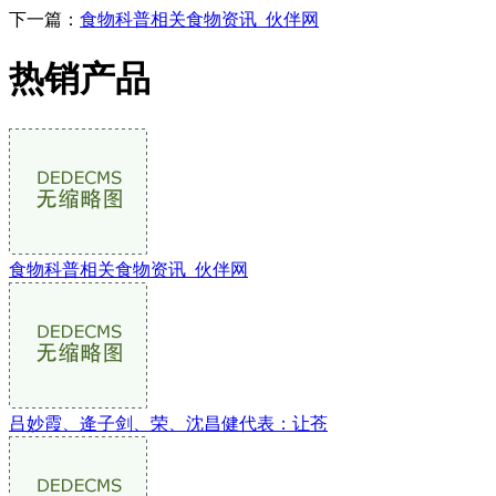
下一篇：
食物科普相关食物资讯_伙伴网
热销产品
食物科普相关食物资讯_伙伴网
吕妙霞、逄子剑、荣、沈昌健代表：让苍