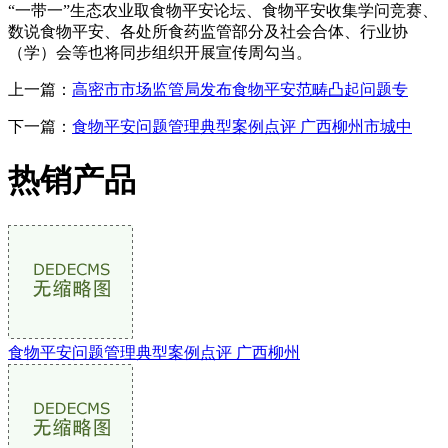
“一带一”生态农业取食物平安论坛、食物平安收集学问竞赛、
数说食物平安、各处所食药监管部分及社会合体、行业协
（学）会等也将同步组织开展宣传周勾当。
上一篇：
高密市市场监管局发布食物平安范畴凸起问题专
下一篇：
食物平安问题管理典型案例点评 广西柳州市城中
热销产品
食物平安问题管理典型案例点评 广西柳州