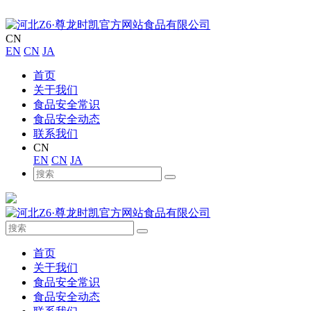
CN
EN
CN
JA
首页
关于我们
食品安全常识
食品安全动态
联系我们
CN
EN
CN
JA
首页
关于我们
食品安全常识
食品安全动态