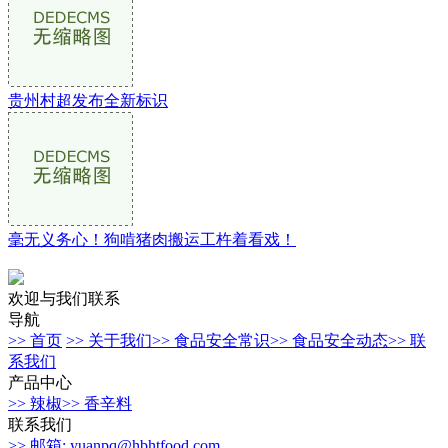
贵州村超发布全新标识
毫无义务心！狗啃猪肉搬运工杵着看戏！
欢迎与我们联系
导航
>> 首页
>> 关于我们
>> 食品安全常识
>> 食品安全动态
>> 联
系我们
产品中心
>> 辣椒
>> 香辛料
联系我们
>> 邮箱: yuanpq@hbhtfood.com