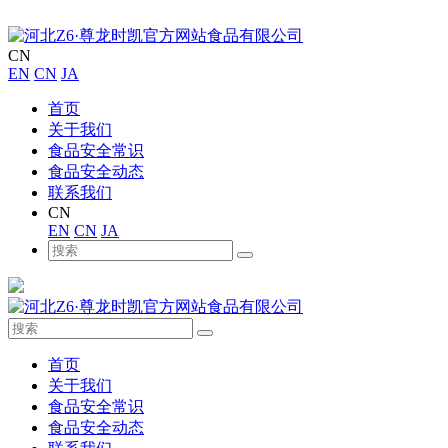
CN
EN
CN
JA
首页
关于我们
食品安全常识
食品安全动态
联系我们
CN
EN
CN
JA
首页
关于我们
食品安全常识
食品安全动态