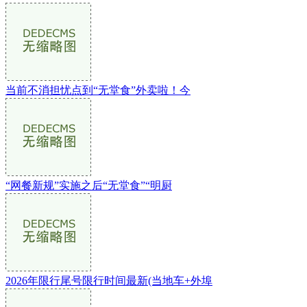
当前不消担忧点到“无堂食”外卖啦！今
“网餐新规”实施之后“无堂食”“明厨
2026年限行尾号限行时间最新(当地车+外埠