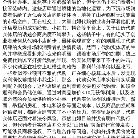
个性化办事。虽然存正在必然的溢价，但全体仍正在消费者可
接管范畴内。这些店肆通过矫捷的当地化运营，为下沉市场消
费者供给了近似会员店的购物体验，填补了山姆临时无法笼盖
的市场空白。正在社交上，大量山姆代购创业者分享着他们的
开店履历和成功经验。小红书、抖音等平台上，关于山姆代购
实体店的话题会商热度不竭攀升。这些帖子中，有的记实了创
业者若何从代购小店起步，最终实现财富；有的则展现了代购
店肆的火爆排场和消费者的热情反馈。然而，代购实体店的生
意并非概况看起来那么光鲜明丽。跟着市场所作的加剧，线上
免费代购以至打折代购的呈现，给实体店带来了不小的冲击。
不少代购正在社交上吐槽生意难做，盈利菲薄单薄以至吃亏。
一些看似停业额可不雅的代购，正在细心核算成本后，发觉现
实利润仅够维持小我生计。那么，代购实体店事实若何实现盈
利呢？据领会，这些店肆的盈利渠道次要包罗代购费、回馈金
返利和会员储值等。通过对商品加价3-10元获得利润，以及收
取必然的会员费供给额外办事，代购实体店得以维持运营。然
而，昂扬的房租、水电和设备等固定成本，以及商品的损耗和
运输费用，都给店肆带来了不小的压力。值得留意的是，代购
实体店还面对着法令风险。虽然山姆目前并没有明白代购行
为，但代购者开实体店并公开以“山姆店”表面进行宣传发卖，
可能涉及商标侵权、不合理合作等问题。代购分拆售卖食物还
需要打点食物出产许可证，但大大都代购实体店大概并没无意