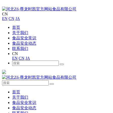
CN
EN
CN
JA
首页
关于我们
食品安全常识
食品安全动态
联系我们
CN
EN
CN
JA
首页
关于我们
食品安全常识
食品安全动态