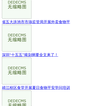
省五大连池市市场监管局开展外卖食物平
深圳“十五五”规划纲要全文来了！
靖江校区食堂开展夏日食物平安学问培训