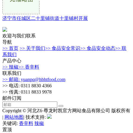
济宁市任城区二十里铺街道十里铺村开展
欢迎与我们联系
导航
>> 首页
>> 关于我们
>> 食品安全常识
>> 食品安全动态
>> 联
系我们
产品中心
>> 辣椒
>> 香辛料
联系我们
>> 邮箱: yuanpq@hbhtfood.com
>> 电话: 0311 8830 4366
>> 传真: 0311 8833 9978
邮件订阅
Copyright © 河北Z6·尊龙时凯官方网站食品有限公司 版权所有
|
网站地图
| 技术支持:
关键词:
香辛料
辣椒
置顶