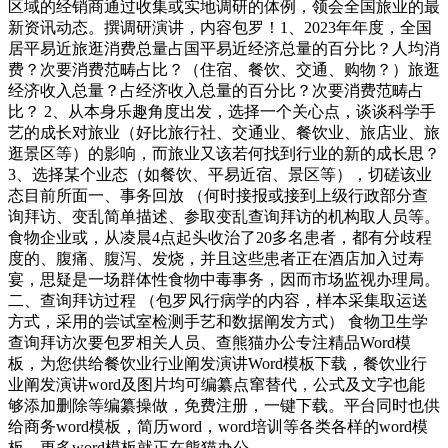
区域的经销商通过收集或实地调研的体例，领会全国旅业的最
新资讯动态。撰调研演讲，内容包罗！1、2023年年度，全国
居平易近旅逛消费总量占国平易近经济总量的百分比？人均消
费？次要消费范畴占比？（住宿、餐饮、交通、购物？）旅逛
经济收入总量？占经济收入总量的百分比？次要消费范畴占
比？ 2、从本身乐趣角度出发，选择一个关心点，谈谈科学手
艺的成长对旅业（好比旅行社、交通业、餐饮业、旅店业、旅
逛景区等）的影响，而旅业又该若何找到行业的新的成长思？
3、选择某个业态（如餐饮、平易近宿、景区等），切磋该业
态目前所面一、事务回放 （何时接报或接到上级行政部分查
询拜访、变乱简单描述、参取变乱查询拜访的机构取人员等。
食物企业或，从凌晨4点起头收治了20多名患者，都有分歧程
度的、腹痛、腹泻、发烧，并且这些患者正在酒店加入过寿
宴，思疑是一场群体性食物中毒事务，因而市场监视办理局。
二、查询拜访过程 （包罗风行病学的内容，样本采集取运送
方式，采用的尝试室检测手艺和数据阐发方式） 食物卫生学
查询拜访次要包罗相关人员、查熊猫办公专注精品Word模
板，为您供给餐饮业行业阐发演讲Word模板下载，餐饮业行
业阐发演讲word及图片均可编纂点窜替代，公式及文字也能
够添加删除等编纂操做，免费注册，一键下载。平台同时也供
给商务word模板，简历word，word培训等各类各样的word模
板，更多word模板就正在熊猫办公。