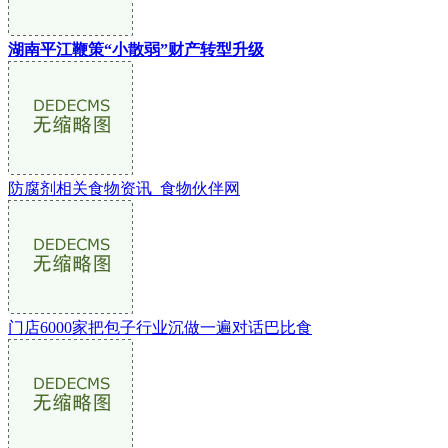
湖南平江鞭策“小散弱”财产转型升级
防腐剂相关食物资讯_食物伙伴网
门店6000家把包子行业沉做一遍对话巴比食