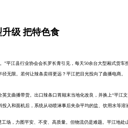
型升级 把特色食
条。”平江县行业协会会长罗长青引见，每天50余台大型厢式货
径无限。若何让辣条卖得更远？平江把目光投向了曲播电商。
文曲播带货。出口辣条口胃颠末当地化改良，并换上“平江文
投入和面机后，系统从动喷淋事后夹杂平均的盐、饮用水等溶液
慧工场，力图平安、不变、高质量。但物流仍是难题。平江地处