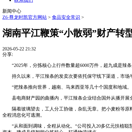
联系我们
新闻中心
Z6·尊龙时凯官方网站
>
食品安全常识
>
湖南平江鞭策“小散弱”财产转
2026-05-22 21:32
分享:
“2025年，分拣核心上行件数量超6000万件，超九成是辣
持久以来，平江辣条的发卖次要依托保守线下渠道，市场半
“把辣条推向世界，越南、马来西亚等几十个国度和地域。
县电商财产园的曲播内，平江辣条企业结合国外从播开展全英
隔着玻璃望去，工人分工协做，杂乱无章。把小麦粉等原料
全程消息化可逃溯。
“从和面到调味，全程从动化。“公司投入20多亿元扶植聪