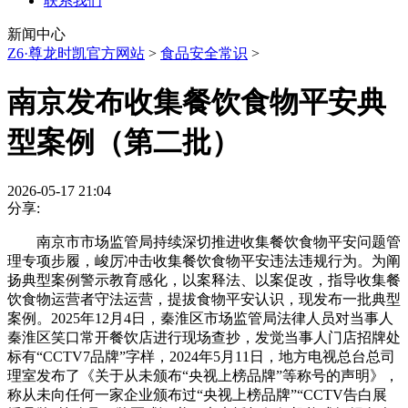
联系我们
新闻中心
Z6·尊龙时凯官方网站
>
食品安全常识
>
南京发布收集餐饮食物平安典
型案例（第二批）
2026-05-17 21:04
分享:
南京市市场监管局持续深切推进收集餐饮食物平安问题管
理专项步履，峻厉冲击收集餐饮食物平安违法违规行为。为阐
扬典型案例警示教育感化，以案释法、以案促改，指导收集餐
饮食物运营者守法运营，提拔食物平安认识，现发布一批典型
案例。2025年12月4日，秦淮区市场监管局法律人员对当事人
秦淮区笑口常开餐饮店进行现场查抄，发觉当事人门店招牌处
标有“CCTV7品牌”字样，2024年5月11日，地方电视总台总司
理室发布了《关于从未颁布“央视上榜品牌”等称号的声明》，
称从未向任何一家企业颁布过“央视上榜品牌”“CCTV告白展