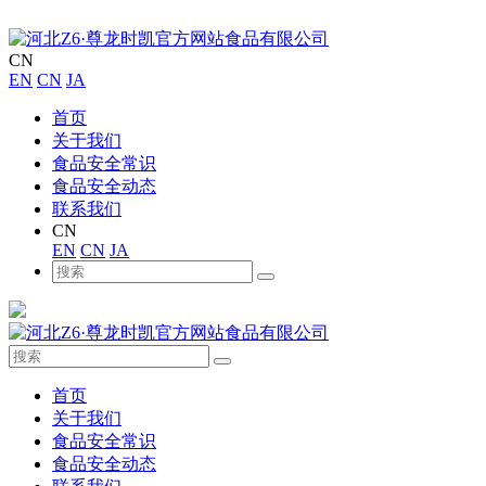
CN
EN
CN
JA
首页
关于我们
食品安全常识
食品安全动态
联系我们
CN
EN
CN
JA
首页
关于我们
食品安全常识
食品安全动态