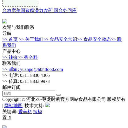
台放宽美国致癌潜力农药 国台办回应
欢迎与我们联系
导航
>> 首页
>> 关于我们
>> 食品安全常识
>> 食品安全动态
>> 联
系我们
产品中心
>> 辣椒
>> 香辛料
联系我们
>> 邮箱: yuanpq@hbhtfood.com
>> 电话: 0311 8830 4366
>> 传真: 0311 8833 9978
邮件订阅
Copyright © 河北Z6·尊龙时凯官方网站食品有限公司 版权所有
|
网站地图
| 技术支持:
关键词:
香辛料
辣椒
置顶