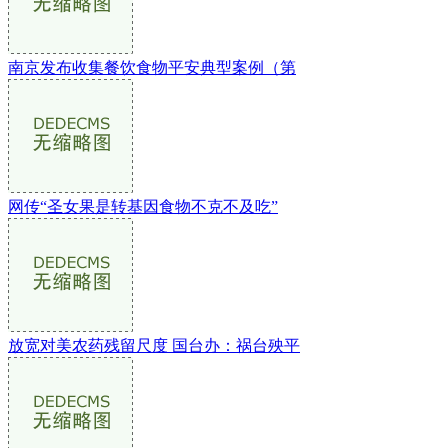
南京发布收集餐饮食物平安典型案例（第
网传“圣女果是转基因食物不克不及吃”
放宽对美农药残留尺度 国台办：祸台殃平