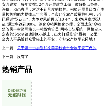
安县建立，每年支撑1-2个县开展建立工做，做好指点办事、
评价、动态办理，对达不到尺度的摘牌。积极开展县级农产质
量检机构能力提拔三年步履，全市14个农产质量检机构，8个
已通过“双认证”，力争岁尾前再认证3-4个，来岁6月底“双认
证”通过率达到100%。深化乡镇网格化办理，全面成立“乡镇
监管员—村级网格长—村级协管员”网格步队系统，网格定人
定责的涉农乡镇达到85%以上，出力打通监管“最初一公里”，
全力人平易近群众舌尖上的平安，守好农产物平安阵地！
上一篇：
关于进一步加强和改善学校食堂食物平安工做的
下一篇：没有了
热销产品