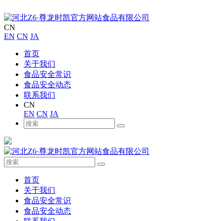
CN
EN
CN
JA
首页
关于我们
食品安全常识
食品安全动态
联系我们
CN
EN
CN
JA
首页
关于我们
食品安全常识
食品安全动态