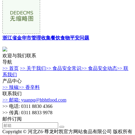
浙江省金华市管理收集餐饮食物平安问题
欢迎与我们联系
导航
>> 首页
>> 关于我们
>> 食品安全常识
>> 食品安全动态
>> 联
系我们
产品中心
>> 辣椒
>> 香辛料
联系我们
>> 邮箱: yuanpq@hbhtfood.com
>> 电话: 0311 8830 4366
>> 传真: 0311 8833 9978
邮件订阅
Copyright © 河北Z6·尊龙时凯官方网站食品有限公司 版权所有