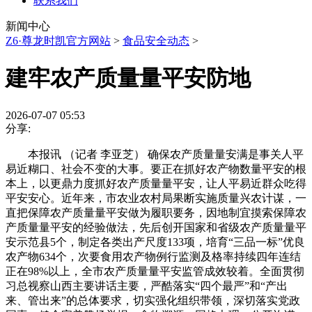
联系我们
新闻中心
Z6·尊龙时凯官方网站
>
食品安全动态
>
建牢农产质量量平安防地
2026-07-07 05:53
分享:
本报讯 （记者 李亚芝） 确保农产质量量安满是事关人平
易近糊口、社会不变的大事。要正在抓好农产物数量平安的根
本上，以更鼎力度抓好农产质量量平安，让人平易近群众吃得
平安安心。近年来，市农业农村局果断实施质量兴农计谋，一
直把保障农产质量量平安做为履职要务，因地制宜摸索保障农
产质量量平安的经验做法，先后创开国家和省级农产质量量平
安示范县5个，制定各类出产尺度133项，培育“三品一标”优良
农产物634个，次要食用农产物例行监测及格率持续四年连结
正在98%以上，全市农产质量量平安监管成效较着。全面贯彻
习总视察山西主要讲话主要，严酷落实“四个最严”和“产出
来、管出来”的总体要求，切实强化组织带领，深切落实党政