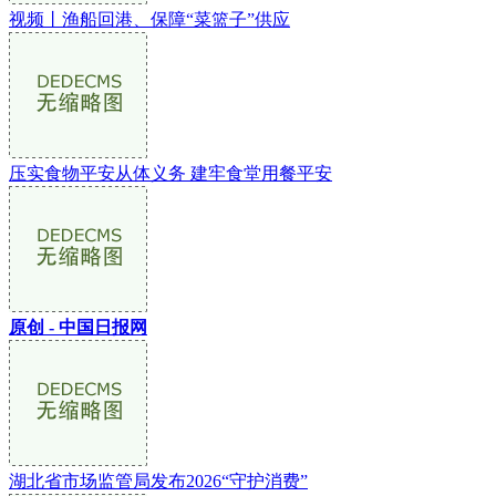
视频丨渔船回港、保障“菜篮子”供应
压实食物平安从体义务 建牢食堂用餐平安
原创 - 中国日报网
湖北省市场监管局发布2026“守护消费”