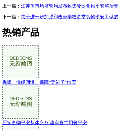
上一篇：
江苏省市场监管局发布收集餐饮食物平安整治专
下一篇：
关于进一步加强和改善学校食堂食物平安工做的
热销产品
视频丨渔船回港、保障“菜篮子”供应
压实食物平安从体义务 建牢食堂用餐平安