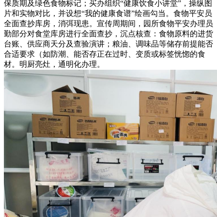
保质期及绿色食物标记；买办组织“健康饮食小讲堂”，操纵图
片和实物对比，并设想“我的健康食谱”绘画勾当。食物平安员
全面查抄库房，消弭现患。宣传周期间，园所食物平安办理员
勤部分对食堂库房进行全面查抄，沉点核查：食物原料的进货
台账、供应商天分及查验演讲；粮油、调味品等储存前提能否
合适要求（如防潮、能否存正在过时、变质或标签恍惚的食
材。明厨亮灶，通明化办理。