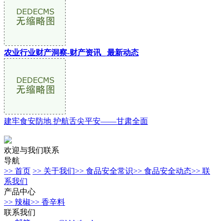
农业行业财产洞察-财产资讯_ 最新动态
建牢食安防地 护航舌尖平安——甘肃全面
欢迎与我们联系
导航
>> 首页
>> 关于我们
>> 食品安全常识
>> 食品安全动态
>> 联
系我们
产品中心
>> 辣椒
>> 香辛料
联系我们