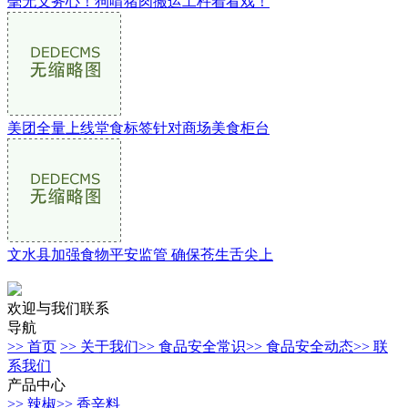
毫无义务心！狗啃猪肉搬运工杵着看戏！
美团全量上线堂食标签针对商场美食柜台
文水县加强食物平安监管 确保苍生舌尖上
欢迎与我们联系
导航
>> 首页
>> 关于我们
>> 食品安全常识
>> 食品安全动态
>> 联
系我们
产品中心
>> 辣椒
>> 香辛料