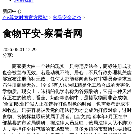
联系我们
新闻中心
Z6·尊龙时凯官方网站
>
食品安全动态
>
食物平安-察看者网
2026-06-01 12:29
分享:
商家要大白一个铁的现实，只需违反法令，商标注册成功
也会被宣布无效。若是动机不纯、居心，不只行政办理机关能
够宣布注册商标无效，任何人都能够向商标评审委员会请求宣
布注册商标无效。[全文]有人认为味精是化工场合成的无害化
学物质。现实上，味精的化学名称为谷氨酸钠，它是一种天然
存正在的物质，番茄、奶酪等食物中，是提取物而非合成物。
[全文]职业打假人正在选择打假对象的时候，也需要考虑成本
和收益。只要容易被发觉的违法行为才会成为打假对象，过时
食物、食物标签瑕疵就属于后者。[全文]笔者本年6月正在中
部某县的市监局调研，据法律人员反映，该局法律大队不脚10
人，要担任全县范畴的市场监管。良多乡镇的市监所只要1到2