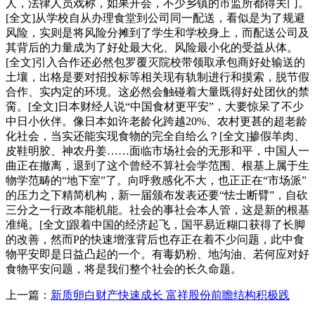
人，法律人员戏称，如果开会，不少乡镇的市监所都得关门。
[全文]从学校自从办理食堂到公司同一配送，看似是为了规避
风险，实则是将风险分摊到了学生和学校身上，而配送公司及
其背后的力量成为了好处最大化、风险最小化的受益从体。
[全文]引入合作还必然包罗覆灭院校带领取承包商好处输送的
土壤，出格是要对招投标等相关现有轨制进行和摸索，脱节假
合作、实内定的环境。这必然会触碰着大量既得好处团伙的禁
脔。[全文]日本财经人说“中国食材更平安”，大要惊呆了不少
中日小伙伴。像日本如许老龄化跨越20%、农村更甚的超老龄
化社会，当实还能实现食物的完全自给么？[全文]掺假羊肉、
皮鞋明胶、神农丹姜……面临市场社会的无形和平，中国人一
曲正在撤离，退到了这个曾经不算社会学范围、根基上属于生
物学范畴的“地下室”了。向呼救感化不大，也正正在“市场派”
的压力之下精简机构，新一届颁布发表还要“怯士断臂”，自砍
三分之一行政本能机能。社会的事社会本人管，这是新的根基
准绳。[全文]跟着中国的经济起飞，国平易近糊口获得了长脚
的改善，然而P的快速增涨背后也存正在着不少问题，此中食
物平安即是日益凸起的一个。有毒奶粉、地沟油、若何应对好
食物平安问题，将是我们整个社会的长久命题。
上一篇：
新质卵白财产快速成长 富祥股份前瞻结构积极践