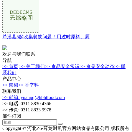
芦溪县5起收集餐饮问题！用过时原料、厨
欢迎与我们联系
导航
>> 首页
>> 关于我们
>> 食品安全常识
>> 食品安全动态
>> 联
系我们
产品中心
>> 辣椒
>> 香辛料
联系我们
>> 邮箱: yuanpq@hbhtfood.com
>> 电话: 0311 8830 4366
>> 传真: 0311 8833 9978
邮件订阅
Copyright © 河北Z6·尊龙时凯官方网站食品有限公司 版权所有