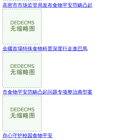
高密市市场监管局发布食物平安范畴凸起
全國首場特殊食物科普深度行走進巴馬
市食物平安范畴凸起问题专项整治典型案
存心守护校园食物平安